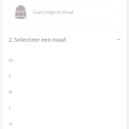
Kledingaccessoires
Zwart/High Vis Rood
Ondergoed, Sokken en Nachtkleding
Vesten
2. Selecteer een maat
Bivakmuts test
XS
S
M
L
XL