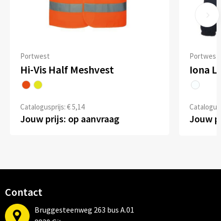
Portwest
Portwest
Hi-Vis Half Meshvest
Iona Li
Catalogusprijs: € 5,14
Catalogusp
Jouw prijs: op aanvraag
Jouw pr
Contact
Bruggesteenweg 263 bus A.01