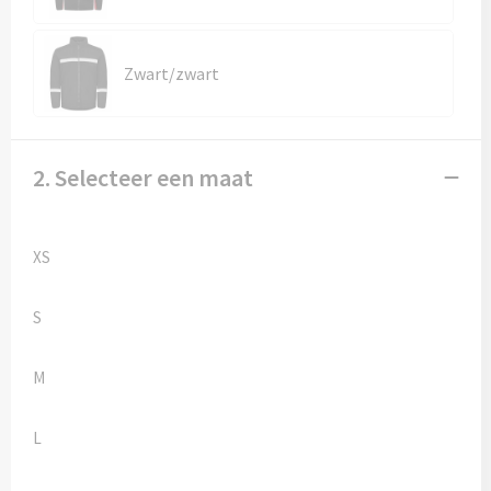
Kledingaccessoires
Ondergoed, Sokken en Nachtkleding
Zwart/zwart
Vesten
Bivakmuts test
2. Selecteer een maat
XS
S
M
L