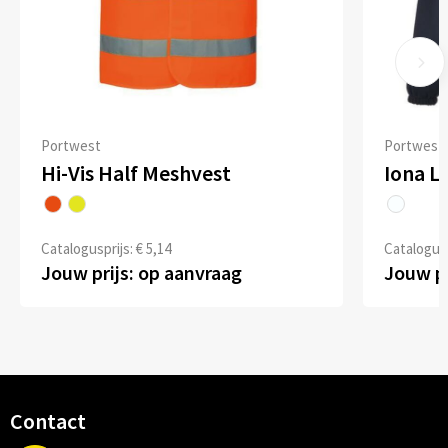
Portwest
Portwest
Hi-Vis Half Meshvest
Iona Li
Catalogusprijs: € 5,14
Catalogusp
Jouw prijs: op aanvraag
Jouw pr
Contact