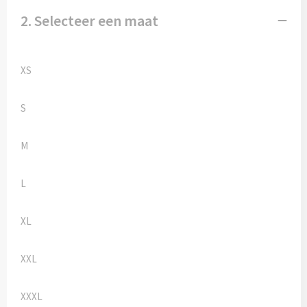
Kledingaccessoires
2. Selecteer een maat
Ondergoed, Sokken en Nachtkleding
Vesten
XS
Bivakmuts test
S
M
L
XL
XXL
XXXL