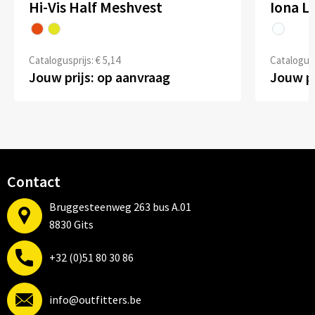
Hi-Vis Half Meshvest
Iona Li
Catalogusprijs: € 5,14
Catalogusp
Jouw prijs: op aanvraag
Jouw pr
Contact
Bruggesteenweg 263 bus A.01
8830 Gits
+32 (0)51 80 30 86
info@outfitters.be