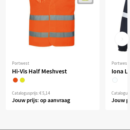
Portwest
Portwest
Hi-Vis Half Meshvest
Iona Li
Catalogusprijs: € 5,14
Catalogusp
Jouw prijs: op aanvraag
Jouw pr