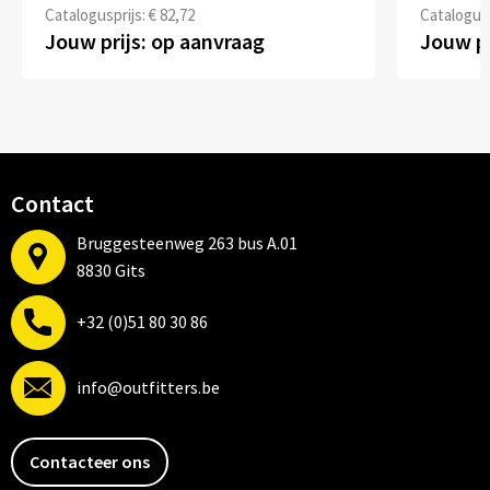
Catalogusprijs: € 82,72
Catalogusp
Jouw prijs: op aanvraag
Jouw pr
Contact
Bruggesteenweg 263 bus A.01
8830 Gits
+32 (0)51 80 30 86
info@outfitters.be
Contacteer ons