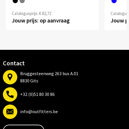
Catalogusprijs: € 82,72
Catalogusp
Jouw prijs: op aanvraag
Jouw pr
Contact
Bruggesteenweg 263 bus A.01
8830 Gits
+32 (0)51 80 30 86
info@outfitters.be