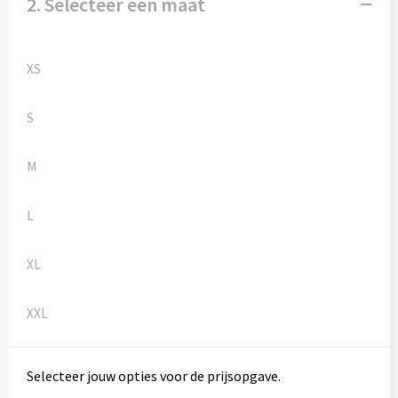
2. Selecteer een maat
Kledingaccessoires
Ondergoed, Sokken en Nachtkleding
XS
Vesten
S
Bivakmuts test
M
L
XL
XXL
Selecteer jouw opties voor de prijsopgave.