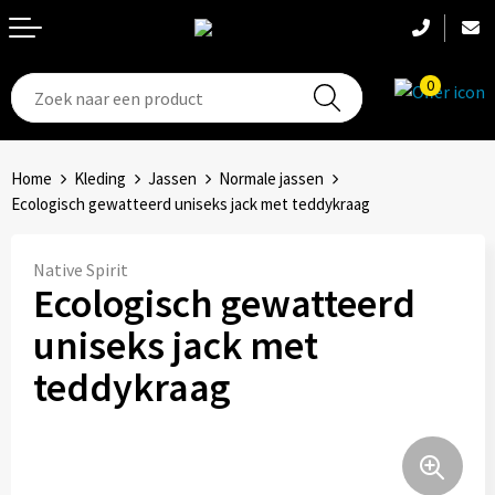
0
T-Shirts
Hoeden
Aanstekers
Home
Kleding
Jassen
Normale jassen
Broeken en shorts
Hoofdbanden
Anti-stress
Ecologisch gewatteerd uniseks jack met teddykraag
Hemden
Handschoenen
Bidons en Sportflessen
Native Spirit
Ecologisch gewatteerd
Schoenen
Sets
Elektronica, Gadgets en USB
uniseks jack met
Badtextiel
Bandanas
Feestartikelen
teddykraag
Jassen
Accessoires
Fitness
Bodywarmers
Huis, Tuin en Keuken