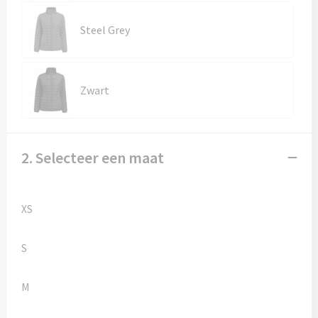
Kledingaccessoires
Steel Grey
Ondergoed, Sokken en Nachtkleding
Vesten
Zwart
Bivakmuts test
2. Selecteer een maat
XS
S
M