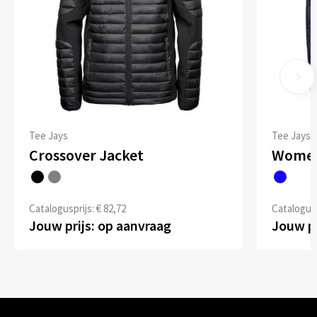
Tee Jays
Tee Jays
Crossover Jacket
Women
Catalogusprijs: € 82,72
Catalogusp
Jouw prijs: op aanvraag
Jouw pr