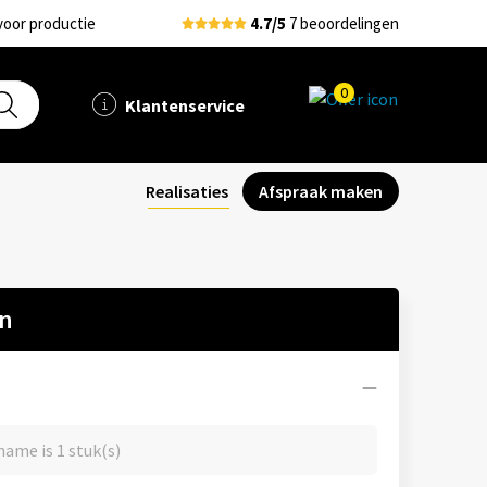
voor productie
4.7/5
7 beoordelingen
0
Klantenservice
Realisaties
Afspraak maken
en
ame is 1 stuk(s)