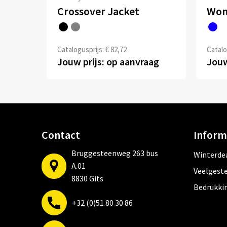
Crossover Jacket
Catalogusprijs: € 82,72
Catalo
Jouw prijs: op aanvraag
Jouw
Contact
Inform
Bruggesteenweg 263 bus
Winterde
A.01
Veelgeste
8830 Gits
Bedrukki
+32 (0)51 80 30 86