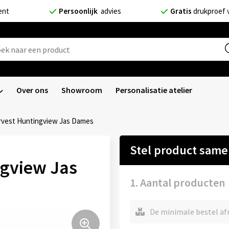
ent
Persoonlijk
advies
Gratis
drukproef 
Over ons
Showroom
Personalisatie atelier
vest Huntingview Jas Dames
Stel product sam
gview Jas
1. Aantal producten
De minimale bestel afn