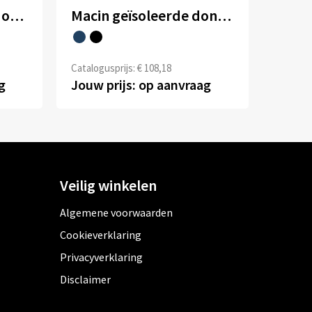
Scotia lichtgewicht donzen heren jas
Macin geïsoleerde donzen dames jas
Catalogusprijs: € 108,18
g
Jouw prijs: op aanvraag
Veilig winkelen
Algemene voorwaarden
Cookieverklaring
Privacyverklaring
Disclaimer