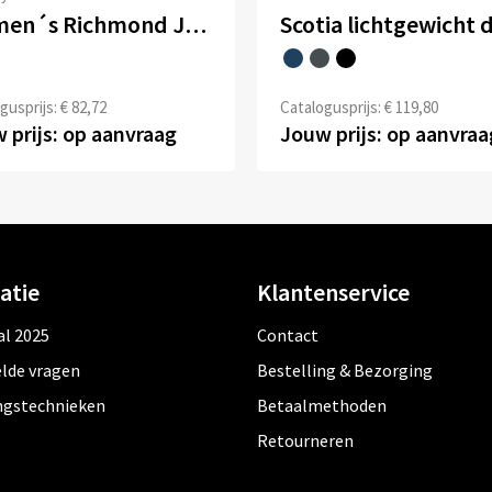
Women´s Richmond Jacket
gusprijs: € 82,72
Catalogusprijs: € 119,80
 prijs: op aanvraag
Jouw prijs: op aanvraa
atie
Klantenservice
al 2025
Contact
lde vragen
Bestelling & Bezorging
ngstechnieken
Betaalmethoden
Retourneren