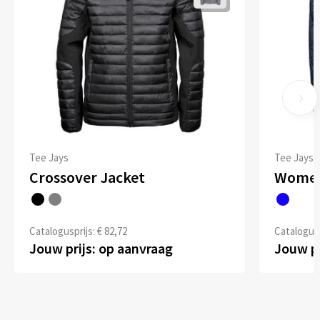
Tee Jays
Tee Jays
Crossover Jacket
Women
Catalogusprijs: € 82,72
Catalogusp
Jouw prijs: op aanvraag
Jouw pr