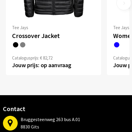
Tee Jays
Tee Jays
Crossover Jacket
Women
Catalogusprijs: € 82,72
Catalogusp
Jouw prijs: op aanvraag
Jouw pr
Contact
Bruggesteenweg 263 bus A.01
8830 Gits