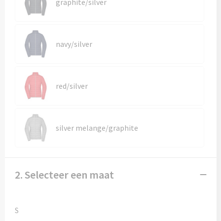
Kledingaccessoires
graphite/silver
Ondergoed, Sokken en Nachtkleding
navy/silver
Vesten
Bivakmuts test
red/silver
silver melange/graphite
2. Selecteer een maat
S