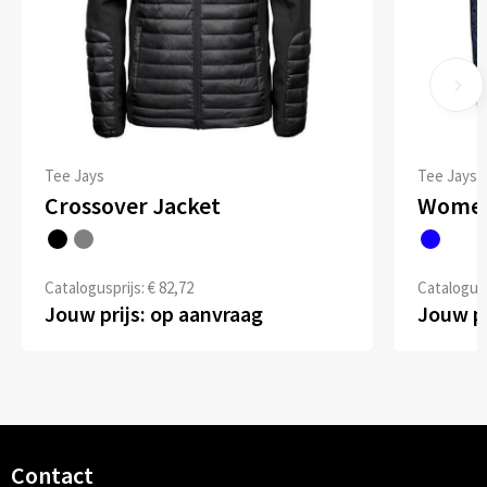
Tee Jays
Tee Jays
Crossover Jacket
Women
Catalogusprijs: € 82,72
Catalogusp
Jouw prijs: op aanvraag
Jouw pr
Contact