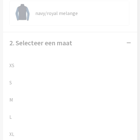
Kledingaccessoires
navy/royal melange
Ondergoed, Sokken en Nachtkleding
Vesten
2. Selecteer een maat
Bivakmuts test
XS
S
M
L
XL