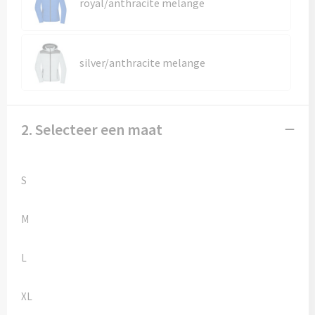
Kledingaccessoires
royal/anthracite melange
Ondergoed, Sokken en Nachtkleding
silver/anthracite melange
Vesten
Bivakmuts test
2. Selecteer een maat
S
M
L
XL