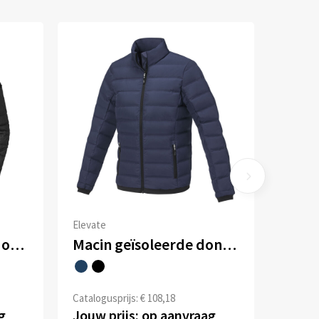
Elevate
Scotia lichtgewicht donzen heren jas
Macin geïsoleerde donzen dames jas
Catalogusprijs: € 108,18
g
Jouw prijs: op aanvraag