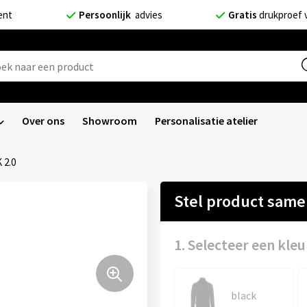
ent
Persoonlijk
advies
Gratis
drukproef 
Over ons
Showroom
Personalisatie atelier
 2.0
Stel product sam
1. Selecteer een kleu
black