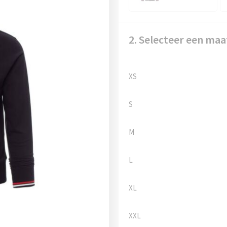
2. Selecteer een maa
XS
S
M
L
XL
XXL