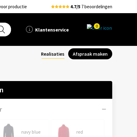
voor productie
4.7/5
7 beoordelingen
0
Klantenservice
Realisaties
Afspraak maken
en
r
navy blue
red