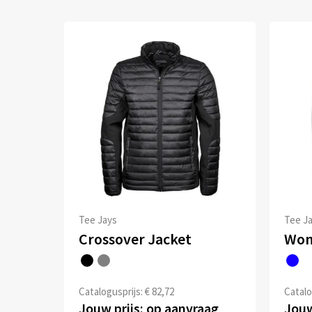
Tee Jays
Tee J
Crossover Jacket
Catalogusprijs: € 82,72
Catalo
Jouw prijs: op aanvraag
Jouw