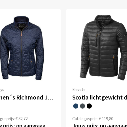
ays
Elevate
Women´s Richmond Jacket
gusprijs: € 82,72
Catalogusprijs: € 119,80
 prijs: op aanvraag
Jouw prijs: op aanvraa