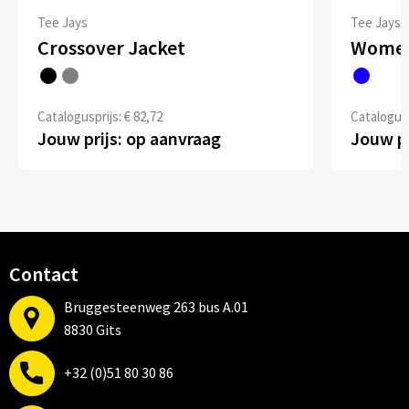
Tee Jays
Tee Jays
Crossover Jacket
Women
Catalogusprijs: € 82,72
Catalogusp
Jouw prijs: op aanvraag
Jouw pr
Contact
Bruggesteenweg 263 bus A.01
8830 Gits
+32 (0)51 80 30 86