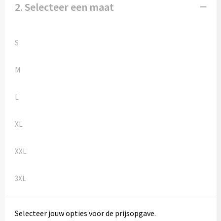
Kledingaccessoires
2. Selecteer een maat
Ondergoed, Sokken en Nachtkleding
S
Vesten
M
Bivakmuts test
L
XL
XXL
3XL
Selecteer jouw opties voor de prijsopgave.