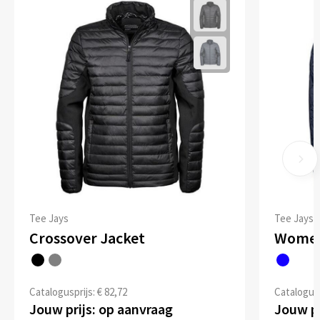
Tee Jays
Tee Jays
Crossover Jacket
Women
Catalogusprijs: € 82,72
Catalogusp
Jouw prijs: op aanvraag
Jouw pr