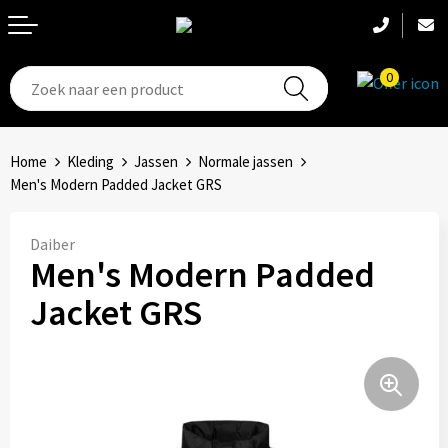
0
T-Shirts
Hoeden
Aanstekers
Home
Kleding
Jassen
Normale jassen
Broeken en shorts
Hoofdbanden
Anti-stress
Men's Modern Padded Jacket GRS
Hemden
Handschoenen
Bidons en Sportflessen
Daiber
Men's Modern Padded
Schoenen
Sets
Elektronica, Gadgets en USB
Jacket GRS
Badtextiel
Bandanas
Feestartikelen
Jassen
Accessoires
Fitness
Bodywarmers
Huis, Tuin en Keuken