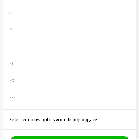
Kledingaccessoires
S
Ondergoed, Sokken en Nachtkleding
M
Vesten
L
Bivakmuts test
XL
XXL
3XL
Selecteer jouw opties voor de prijsopgave.