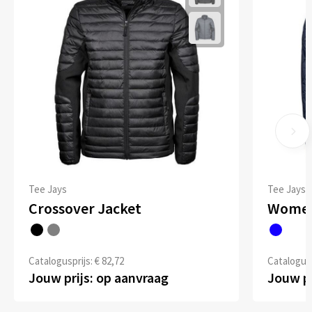
Tee Jays
Tee Jays
Crossover Jacket
Women
Catalogusprijs: € 82,72
Catalogusp
Jouw prijs: op aanvraag
Jouw pr