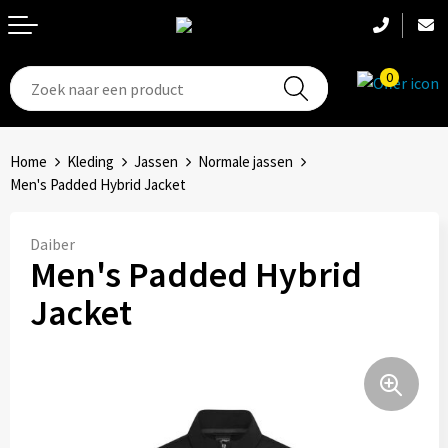
0
T-Shirts
Hoeden
Aanstekers
Home
Kleding
Jassen
Normale jassen
Broeken en shorts
Hoofdbanden
Anti-stress
Men's Padded Hybrid Jacket
Hemden
Handschoenen
Bidons en Sportflessen
Daiber
Men's Padded Hybrid
Schoenen
Sets
Elektronica, Gadgets en USB
Jacket
Badtextiel
Bandanas
Feestartikelen
Jassen
Accessoires
Fitness
Bodywarmers
Huis, Tuin en Keuken