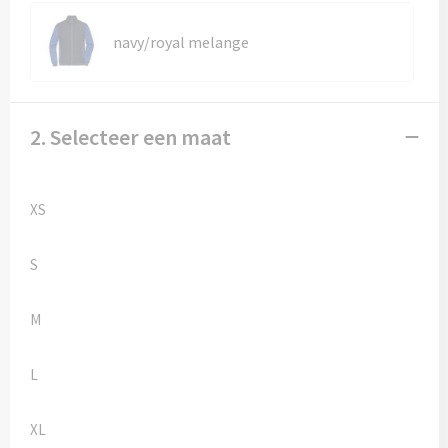
Kledingaccessoires
navy/royal melange
Ondergoed, Sokken en Nachtkleding
Vesten
2. Selecteer een maat
Bivakmuts test
XS
S
M
L
XL