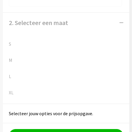
Kledingaccessoires
Ondergoed, Sokken en Nachtkleding
2. Selecteer een maat
Vesten
S
Bivakmuts test
M
L
XL
Selecteer jouw opties voor de prijsopgave.