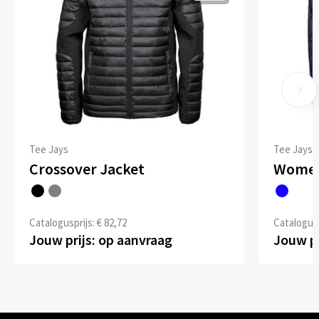
Tee Jays
Tee Jays
Crossover Jacket
Women
Catalogusprijs: € 82,72
Catalogusp
Jouw prijs: op aanvraag
Jouw pr