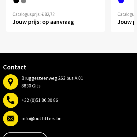
Catalogusprijs: € 82,72
Catalogusp
Jouw prijs: op aanvraag
Jouw pr
Contact
Bruggesteenweg 263 bus A.01
8830 Gits
+32 (0)51 80 30 86
info@outfitters.be