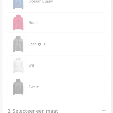
Kledingaccessoires
Oceaan Blauw
Ondergoed, Sokken en Nachtkleding
Rood
Vesten
Bivakmuts test
Staalgrijs
Wit
Zwart
2. Selecteer een maat