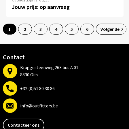
Jouw prijs: op aanvraag
1
2
3
4
5
6
Volgende
Contact
Bruggesteenweg 263 bus A.01
8830 Gits
+32 (0)51 80 30 86
info@outfitters.be
Contacteer ons