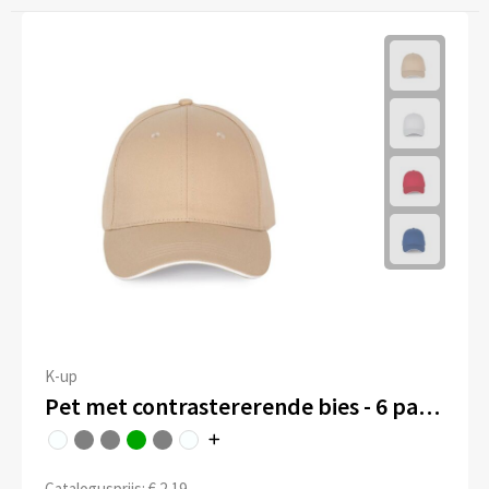
K-up
Pet met contrastererende bies - 6 panelen
Catalogusprijs: € 2,19