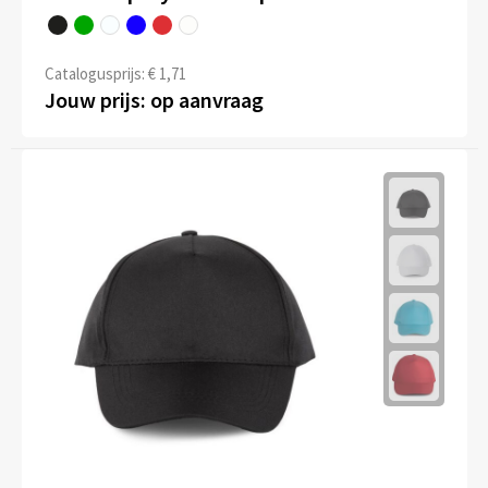
Kledingaccessoires
Ondergoed, Sokken en Nachtkleding
Catalogusprijs: € 1,71
Jouw prijs: op aanvraag
Vesten
Bivakmuts test