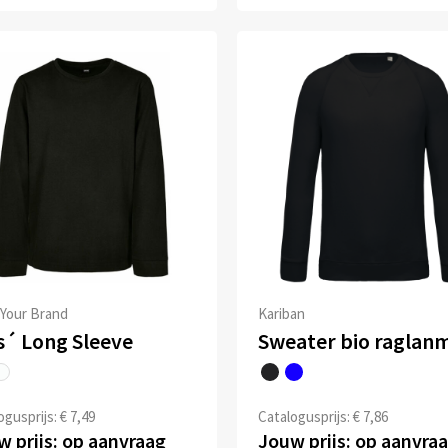
 Your Brand
Kariban
s´ Long Sleeve
gusprijs: € 7,49
Catalogusprijs: € 7,86
 prijs: op aanvraag
Jouw prijs: op aanvra