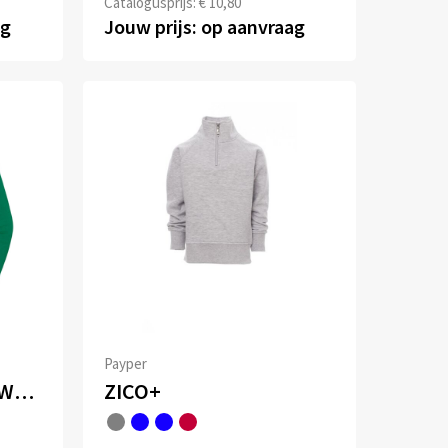
Catalogusprijs: € 10,80
ag
Jouw prijs: op aanvraag
Payper
ICONIC 250 SET-IN SWEAT
ZICO+