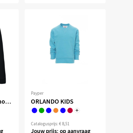
Payper
Sweater bio raglanmouwen kids
ORLANDO KIDS
Catalogusprijs: € 8,51
ag
Jouw prijs: op aanvraag