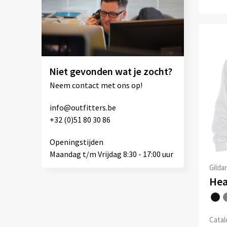
Kariban
(26)
Kustom Kit
(3)
Larkwood
(4)
Mac One
(1)
Native Spirit
(27)
Niet gevonden wat je zocht?
Payper
(33)
Neem contact met ons op!
Portwest
(2)
info@outfitters.be
Printer PRIME
(3)
+32 (0)51 80 30 86
Printer RED
(1)
Openingstijden
Printer
(7)
Maandag t/m Vrijdag 8:30 - 17:00 uur
PROACT®
(5)
Gilda
ProJob
(3)
Promodoro
(6)
Result
(1)
Catalo
Roly
(20)