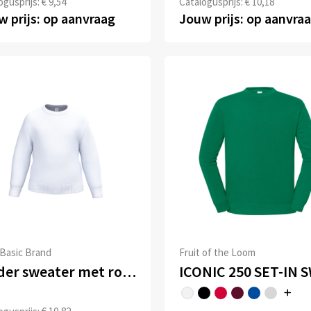
gusprijs: € 9,54
Catalogusprijs: € 10,18
 prijs: op aanvraag
Jouw prijs: op aanvra
 Basic Brand
Fruit of the Loom
Kinder sweater met ronde hals