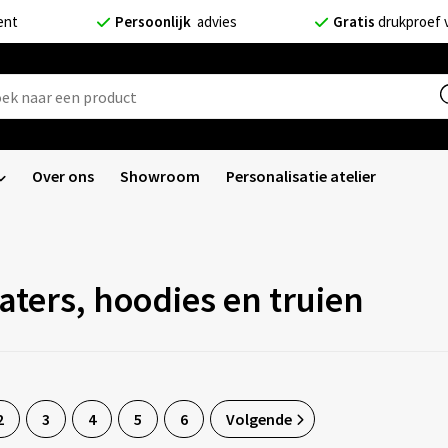
ent
Persoonlijk
advies
Gratis
drukproef 
Over ons
Showroom
Personalisatie atelier
ters, hoodies en truien
2
3
4
5
6
Volgende