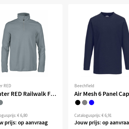
er RED
Beechfield
Printer RED Railwalk Fleece Jacket Men
Air Mesh 6 Panel Ca
gusprijs: € 6,80
Catalogusprijs: € 6,91
 prijs: op aanvraag
Jouw prijs: op aanvra