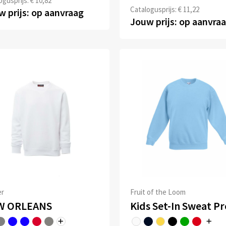
ogusprijs: € 10,82
Catalogusprijs: € 11,22
 prijs: op aanvraag
Jouw prijs: op aanvra
er
Fruit of the Loom
W ORLEANS