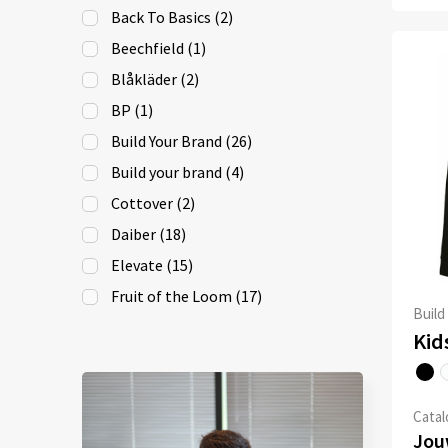
Back To Basics
(2)
Beechfield
(1)
Blåkläder
(2)
BP
(1)
Build Your Brand
(26)
Build your brand
(4)
Cottover
(2)
Daiber
(18)
Elevate
(15)
Fruit of the Loom
(17)
Build
Gildan
(5)
Kid
iDeal Basic Brand
(4)
J.Harvest & Frost
(3)
Catalo
James Harvest
(11)
Jouw