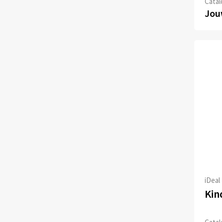
Catalo
Jouw
iDeal