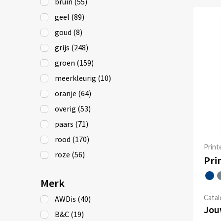
bruin
(55)
geel
(89)
goud
(8)
grijs
(248)
groen
(159)
meerkleurig
(10)
oranje
(64)
overig
(53)
paars
(71)
rood
(170)
Print
roze
(56)
tweekleurig
(9)
Merk
wit
(166)
Catalo
AWDis
(40)
zwart
(295)
Jouw
B&C
(19)