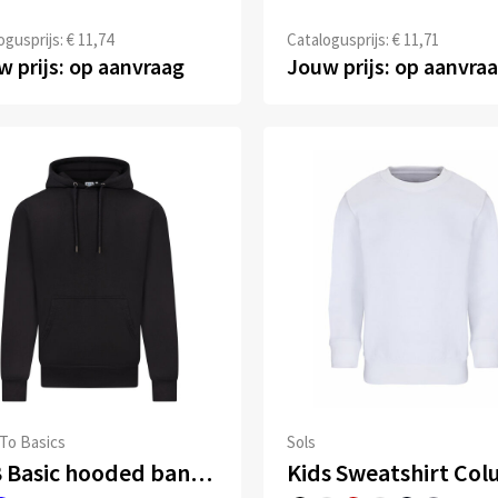
ogusprijs: € 11,74
Catalogusprijs: € 11,71
 prijs: op aanvraag
Jouw prijs: op aanvra
To Basics
Sols
B2B Basic hooded band sweater Timmy