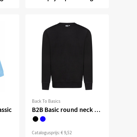
Back To Basics
assic
B2B Basic round neck sweater Tommy
Catalogusprijs: € 9,52