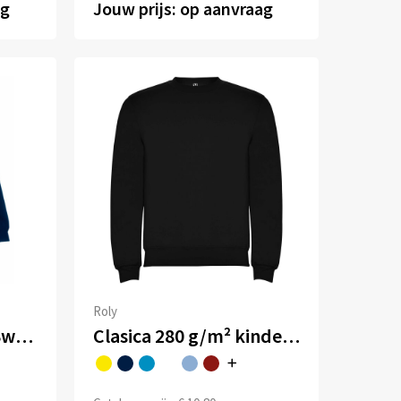
ag
Jouw prijs: op aanvraag
Roly
Kids Classic Raglan Sweat
Clasica 280 g/m² kindertrui met ronde hals