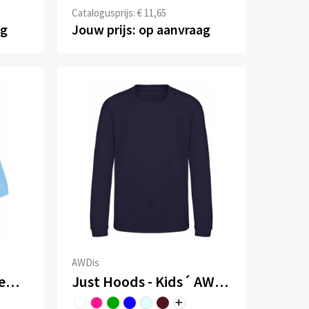
Catalogusprijs: € 11,65
ag
Jouw prijs: op aanvraag
AWDis
Kids Set-In Sweat Premium
Just Hoods - Kids´ AWDis Sweat