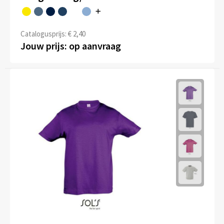
Kledingaccessoires
Ondergoed, Sokken en Nachtkleding
Catalogusprijs: € 2,40
Jouw prijs: op aanvraag
Vesten
Bivakmuts test