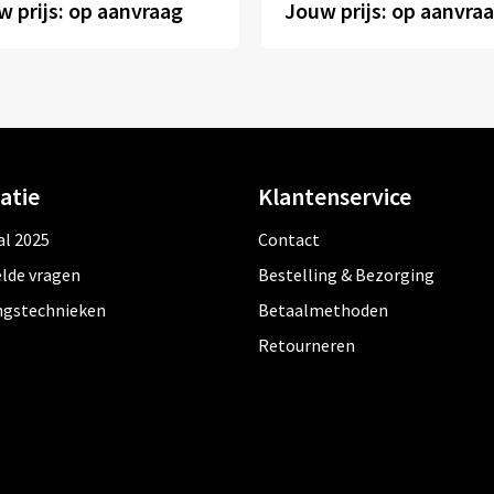
 prijs: op aanvraag
Jouw prijs: op aanvra
atie
Klantenservice
al 2025
Contact
lde vragen
Bestelling & Bezorging
ngstechnieken
Betaalmethoden
Retourneren