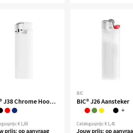
BIC
BIC® J38 Chrome Hood aansteker
BIC® J26 Aansteker
gusprijs: € 1,65
Catalogusprijs: € 1,41
 prijs: op aanvraag
Jouw prijs: op aanvra