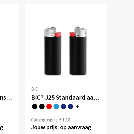
BIC
BIC® J25 All Black aansteker
BIC® J25 Standaard aansteker
Catalogusprijs: € 1,10
ag
Jouw prijs: op aanvraag