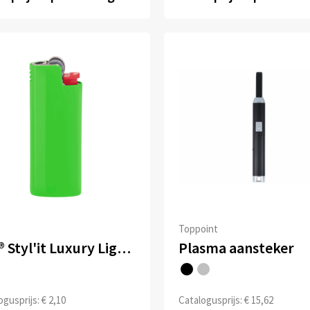
Toppoint
BIC® Styl'it Luxury Lighter Case
Plasma aansteker
gusprijs: € 2,10
Catalogusprijs: € 15,62