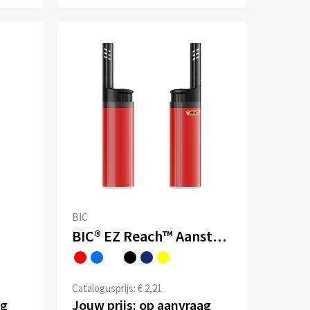
BIC
BIC® EZ Reach™ Aansteker
Catalogusprijs: € 2,21
ag
Jouw prijs: op aanvraag