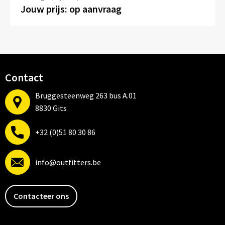
Mutsen
Sleutelhangers en Lanyards
Jouw prijs: op aanvraag
Petten
Snoepgoed
Sjaals en nekwarmers
Spellen voor binnen en buiten
Contact
Petten, Mutsen en Accessoires
Tassen
Bruggesteenweg 263 bus A.01
Blazers
Veiligheid, Auto en Fiets
8830 Gits
Dekens, Fleecedekens en Kussens
Vrije tijd en Strand
+32 (0)51 80 30 86
Gezichtsmaskers en mondkapjes
info@outfitters.be
Gilets
Contacteer ons
Handschoenen en Sjaals