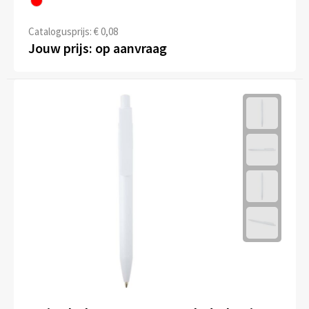
Kledingaccessoires
Catalogusprijs: € 0,08
Ondergoed, Sokken en Nachtkleding
Jouw prijs: op aanvraag
Vesten
Bivakmuts test