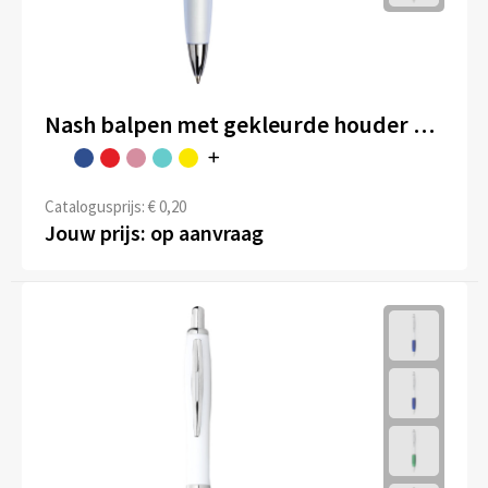
Nash balpen met gekleurde houder en gekleurde grip (zwarte inkt)
Catalogusprijs: € 0,20
Jouw prijs: op aanvraag