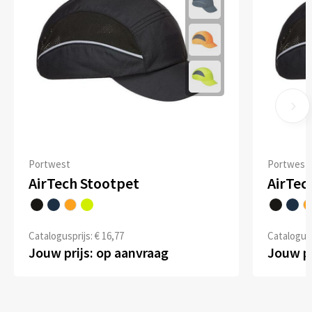
Portwest
Portwest
AirTech Stootpet
AirTec
Catalogusprijs: € 16,77
Catalogusp
Jouw prijs: op aanvraag
Jouw pr