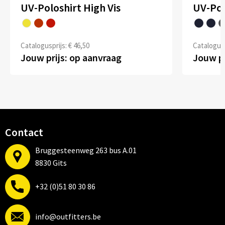
UV-Poloshirt High Vis
UV-Pol
Catalogusprijs: € 46,50
Catalogusp
Jouw prijs: op aanvraag
Jouw pr
Contact
Bruggesteenweg 263 bus A.01
8830 Gits
+32 (0)51 80 30 86
info@outfitters.be