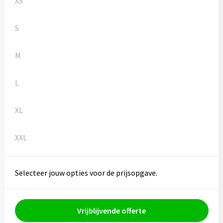
XS
Kledingaccessoires
Ondergoed, Sokken en Nachtkleding
S
Vesten
M
Bivakmuts test
L
XL
XXL
Selecteer jouw opties voor de prijsopgave.
Vrijblijvende offerte