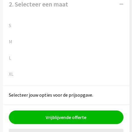
Kledingaccessoires
2. Selecteer een maat
Ondergoed, Sokken en Nachtkleding
S
Vesten
M
Bivakmuts test
L
XL
Selecteer jouw opties voor de prijsopgave.
Vrijblijvende offerte