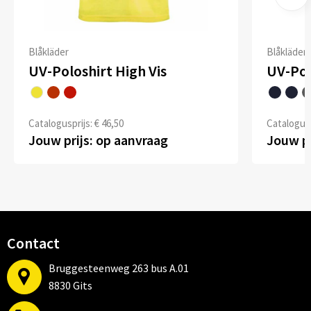
Blåkläder
Blåkläder
UV-Poloshirt High Vis
UV-Pol
Catalogusprijs: € 46,50
Catalogusp
Jouw prijs: op aanvraag
Jouw pr
Contact
Bruggesteenweg 263 bus A.01
8830 Gits